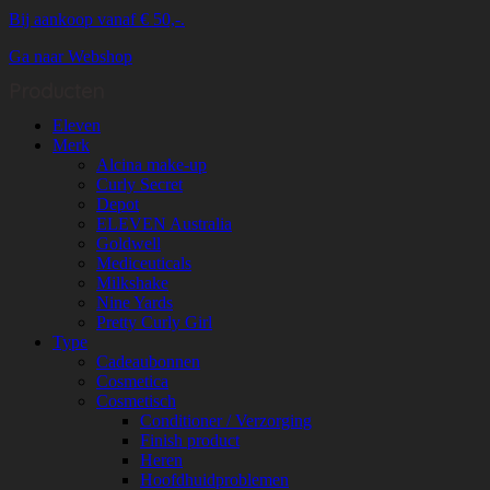
Bij aankoop vanaf € 50,-.
Ga naar Webshop
Producten
Eleven
Merk
Alcina make-up
Curly Secret
Depot
ELEVEN Australia
Goldwell
Mediceuticals
Milkshake
Nine Yards
Pretty Curly Girl
Type
Cadeaubonnen
Cosmetica
Cosmetisch
Conditioner / Verzorging
Finish product
Heren
Hoofdhuidproblemen