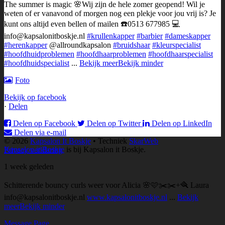
The summer is magic 🌸
Wij zijn de hele zomer geopend!
Wil je
weten of er vanavond of morgen nog een plekje voor jou vrij is? Je
kunt ons altijd even bellen of mailen ☎️0513 677985 💻
info@kapsalonitboskje.nl
#krullenkapper
#barbier
#dameskapper
#herenkapper
@allroundkapsalon
#bruidshaar
#kleurspecialist
#hoofdhuidproblemen
#hoofdhaarproblemen
#hoofdhaarspecialist
#hoofdhuidspecialist
...
Bekijk meer
Bekijk minder
Foto
Bekijk op facebook
·
Delen
Delen op Facebook
Delen op Twitter
Delen op LinkedIn
Delen via e-mail
© 2026
Kapsalon It Boskje
• Techniek
SkarWeb
Kapsalon it Boskje
is bij Kapsalon it Boskje.
Privacy verklaring
1 week geleden
Schitterende bouncy curls weer voor Alicia 🌸🩷✂️
✂️+🪮 Laura
info@kapsalonitboskje.nl
www.kapsalonitboskje.nl
...
Bekijk
meer
Bekijk minder
Message Page