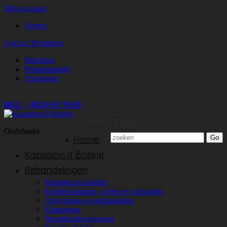
Mijn account
Orders
Log in / Registreer
Webshop
Winkelmandje
Afrekenen
BEL: (0513) 67 79 85
Winkelmandje
0
Oudehaske
Home
Kapsalon It Boskje
Behandelingen
Knippen en snijden
Krullen knippen, stylen en verzorgen
Omvormen en permanenten
Kleuringen
Hoofdhuidverzorging