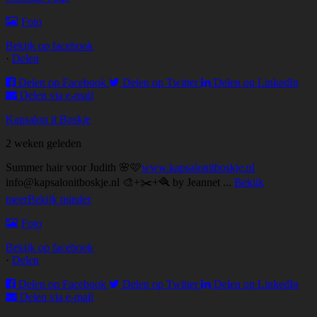
Foto
Bekijk op facebook
·
Delen
Delen op Facebook
Delen op Twitter
Delen op LinkedIn
Delen via e-mail
Kapsalon it Boskje
2 weken geleden
Summer hair voor Judith 🌸🩷
www.kapsalonitboskje.nl
info@kapsalonitboskje.nl 🎨+✂️+🪮 by Jeannet
...
Bekijk
meer
Bekijk minder
Foto
Bekijk op facebook
·
Delen
Delen op Facebook
Delen op Twitter
Delen op LinkedIn
Delen via e-mail