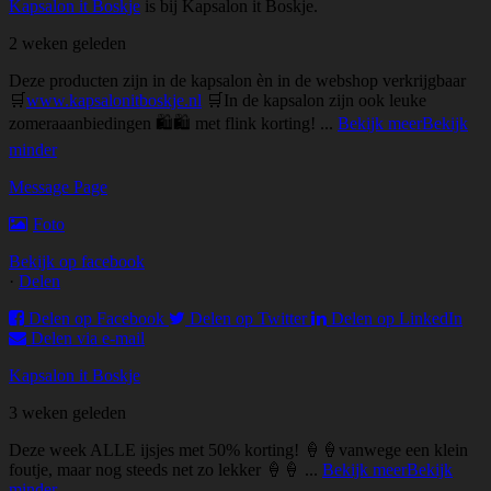
Kapsalon it Boskje
is bij Kapsalon it Boskje.
2 weken geleden
Deze producten zijn in de kapsalon èn in de webshop verkrijgbaar
🛒
www.kapsalonitboskje.nl
🛒
In de kapsalon zijn ook leuke
zomeraaanbiedingen 🛍🛍 met flink korting!
...
Bekijk meer
Bekijk
minder
Message Page
Foto
Bekijk op facebook
·
Delen
Delen op Facebook
Delen op Twitter
Delen op LinkedIn
Delen via e-mail
Kapsalon it Boskje
3 weken geleden
Deze week ALLE ijsjes met 50% korting! 🍦🍦vanwege een klein
foutje, maar nog steeds net zo lekker 🍦🍦
...
Bekijk meer
Bekijk
minder