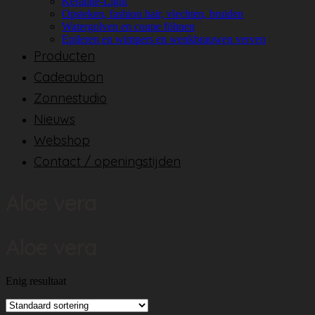
Keratine-Light
Opsteken, fashion hair, vlechten, bruiden
Watergolven en coupe föhnen
Epileren en wimpers en wenkbrauwen verven
Producten
Cadeaubon
Zonnestudio
Nieuws
Webshop
Contact / openingstijden
Aloe vera
Aloe vera
Enig resultaat