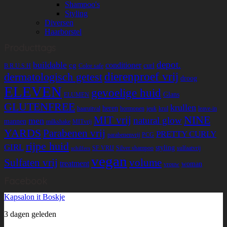
Shampoo's
Styling
Diversen
Haarborstel
Producttags
depot.
buildable
conditioner
cg
curl
B.R.U.S.H
Color safe
dermatologisch getest
dierenproef vrij
droog
ELEVEN
gevoelige huid
Glans
ELUMEN
GLUTENFREE
krullen
heren
haaruitval
hormonen
jeuk
krul
leave-in
NINE
MIT vrij
natural glow
men
mannen
milkshake
MITvrij
YARDS
Parabenen vrij
PRETTY CURLY
parabenenvrij
PCG
rijpe huid
GIRL
styling
SF VRIJ
Silver shampoo
sulfaatvrij
schilfers
vegan
Sulfaten vrij
volume
treatment
woman
vrouw
Facebook
Kapsalon it Boskje
3 dagen geleden