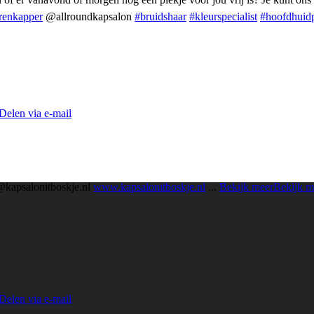
renkapper
@allroundkapsalon
#bruidshaar
#kleurspecialist
#hoofdhuid
Delen via e-mail
@kapsalonitboskje.nl
www.kapsalonitboskje.nl
...
Bekijk meer
Bekijk m
Delen via e-mail