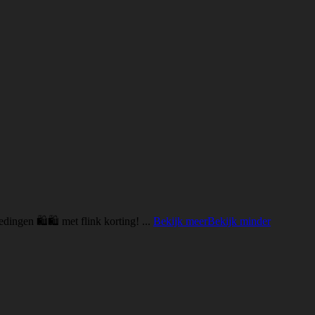
edingen 🛍🛍 met flink korting!
...
Bekijk meer
Bekijk minder