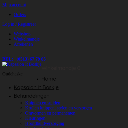
Mijn account
Orders
Log in / Registreer
Webshop
Winkelmandje
Afrekenen
BEL: (0513) 67 79 85
Winkelmandje
0
Oudehaske
Home
Kapsalon It Boskje
Behandelingen
Knippen en snijden
Krullen knippen, stylen en verzorgen
Omvormen en permanenten
Kleuringen
Hoofdhuidverzorging