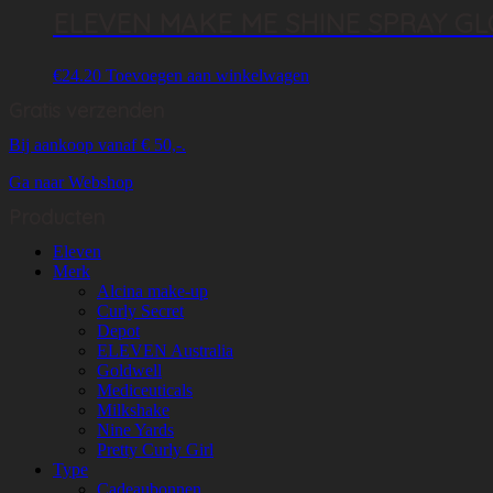
ELEVEN MAKE ME SHINE SPRAY GL
€
24.20
Toevoegen aan winkelwagen
Gratis verzenden
Bij aankoop vanaf € 50,-.
Ga naar Webshop
Producten
Eleven
Merk
Alcina make-up
Curly Secret
Depot
ELEVEN Australia
Goldwell
Mediceuticals
Milkshake
Nine Yards
Pretty Curly Girl
Type
Cadeaubonnen