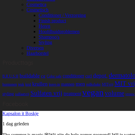
Cosmetica
Cosmetisch
Conditioner / Verzorging
Finish product
Heren
Hoofdhuidproblemen
Shampoo's
Styling
Diversen
Haarborstel
Producttags
dermatolo
depot.
buildable
conditioner
cg
curl
B.R.U.S.H
Color safe
MIT vri
krullen
men
mannen
hormonen
jeuk
krul
leave-in
milkshake
MITvrij
vegan
Sulfaten vrij
volume
treatment
styling
sulfaatvrij
vrouw
Facebook
Kapsalon it Boskje
1 dag geleden
The summer is magic 🌸
Wij zijn de hele zomer geopend!
Wil je weten