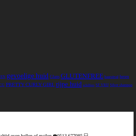
gevoelige huid
GLUTENFREE
Glans
heren
MEN
haaruitval
rijpe huid
PRETTY CURLY GIRL
CG
SF VRIJ
Silver shampoo
schilfers
 altijd even bellen of mailen ☎️0513 677985 💻