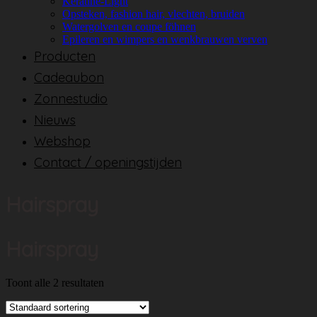
Keratine-Light
Opsteken, fashion hair, vlechten, bruiden
Watergolven en coupe föhnen
Epileren en wimpers en wenkbrauwen verven
Producten
Cadeaubon
Zonnestudio
Nieuws
Webshop
Contact / openingstijden
Hairspray
Hairspray
Toont alle 2 resultaten