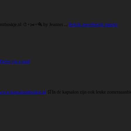
nitboskje.nl 🎨+✂️+🪮 by Jeannet
...
Bekijk meer
Bekijk minder
Delen via e-mail
www.kapsalonitboskje.nl
🛒
In de kapsalon zijn ook leuke zomeraaanbi