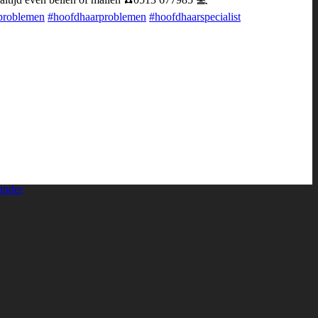
problemen
#hoofdhaarproblemen
#hoofdhaarspecialist
inder