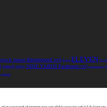
ELEVEN
gisch getest
dierenproef vrij
droog
ELU
NINE YARDS
j
Parabenen vrij
natural glow
parabenenvrij
P
woman
 of er vanavond of morgen nog een plekje voor jou vrij is? Je kunt ons