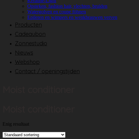
Keratine-Light
Opsteken, fashion hair, vlechten, bruiden
Watergolven en coupe föhnen
Epileren en wimpers en wenkbrauwen verven
Producten
Cadeaubon
Zonnestudio
Nieuws
Webshop
Contact / openingstijden
Moist conditioner
Moist conditioner
Enig resultaat