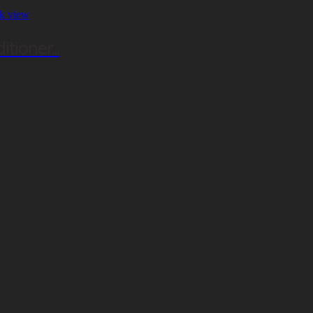
k view
ioner...