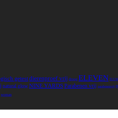
ELEVEN
gisch getest
dierenproef vrij
droog
ELU
NINE YARDS
j
Parabenen vrij
natural glow
parabenenvrij
P
woman