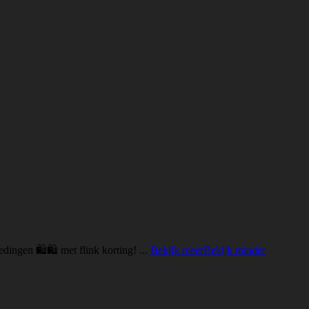
edingen 🛍🛍 met flink korting!
...
Bekijk meer
Bekijk minder