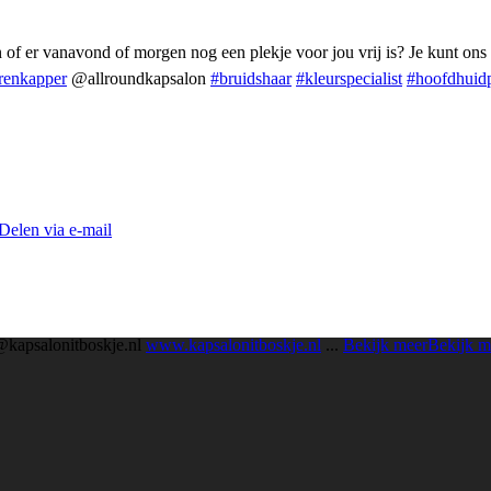
 of er vanavond of morgen nog een plekje voor jou vrij is? Je kunt ons
renkapper
@allroundkapsalon
#bruidshaar
#kleurspecialist
#hoofdhuid
Delen via e-mail
@kapsalonitboskje.nl
www.kapsalonitboskje.nl
...
Bekijk meer
Bekijk m