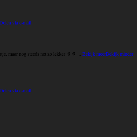
Delen via e-mail
je, maar nog steeds net zo lekker 🍦🍦
...
Bekijk meer
Bekijk minder
Delen via e-mail