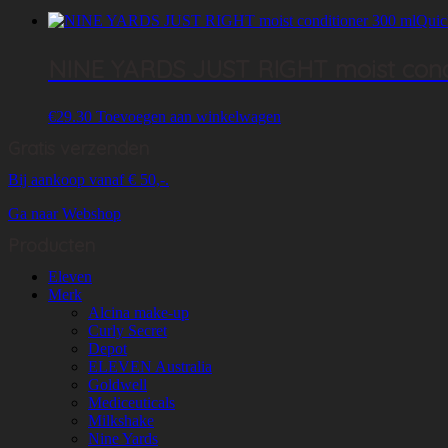
Quic
NINE YARDS JUST RIGHT moist condit
€
29.30
Toevoegen aan winkelwagen
Gratis verzenden
Bij aankoop vanaf € 50,-.
Ga naar Webshop
Producten
Eleven
Merk
Alcina make-up
Curly Secret
Depot
ELEVEN Australia
Goldwell
Mediceuticals
Milkshake
Nine Yards