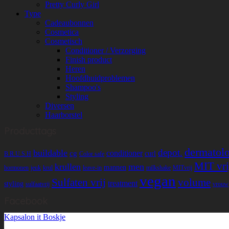
Pretty Curly Girl
Type
Cadeaubonnen
Cosmetica
Cosmetisch
Conditioner / Verzorging
Finish product
Heren
Hoofdhuidproblemen
Shampoo's
Styling
Diversen
Haarborstel
Producttags
dermatolo
depot.
buildable
conditioner
cg
curl
B.R.U.S.H
Color safe
MIT vri
krullen
men
mannen
hormonen
jeuk
krul
leave-in
milkshake
MITvrij
vegan
Sulfaten vrij
volume
treatment
styling
sulfaatvrij
vrouw
Facebook
Kapsalon it Boskje