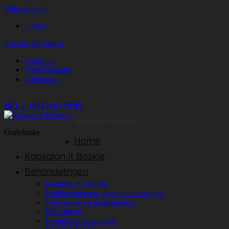
Mijn account
Orders
Log in / Registreer
Webshop
Winkelmandje
Afrekenen
BEL: (0513) 67 79 85
Winkelmandje
0
Oudehaske
Home
Kapsalon It Boskje
Behandelingen
Knippen en snijden
Krullen knippen, stylen en verzorgen
Omvormen en permanenten
Kleuringen
Hoofdhuidverzorging