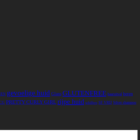
gevoelige huid
GLUTENFREE
Glans
heren
MEN
haaruitval
rijpe huid
PRETTY CURLY GIRL
CG
SF VRIJ
Silver shampoo
schilfers