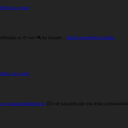
Delen via e-mail
nitboskje.nl 🎨+✂️+🪮 by Jeannet
...
Bekijk meer
Bekijk minder
Delen via e-mail
www.kapsalonitboskje.nl
🛒
In de kapsalon zijn ook leuke zomeraaanbi