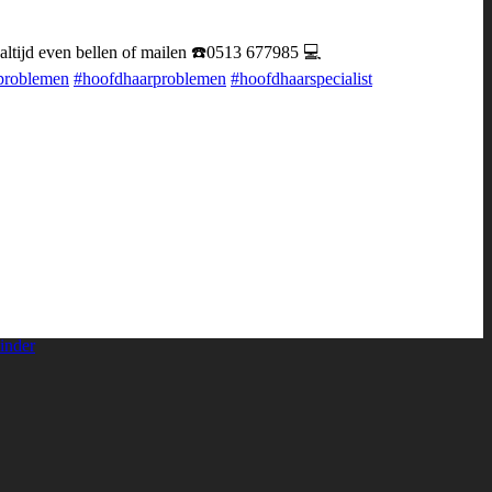
 altijd even bellen of mailen ☎️0513 677985 💻
problemen
#hoofdhaarproblemen
#hoofdhaarspecialist
inder