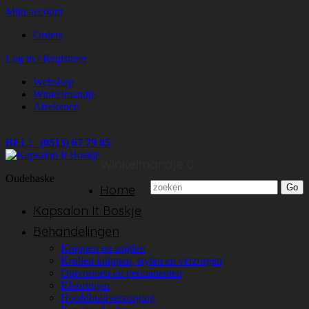
Mijn account
Orders
Log in / Registreer
Webshop
Winkelmandje
Afrekenen
BEL: (0513) 67 79 85
Winkelmandje
0
Oudehaske
Home
Kapsalon It Boskje
Behandelingen
Knippen en snijden
Krullen knippen, stylen en verzorgen
Omvormen en permanenten
Kleuringen
Hoofdhuidverzorging