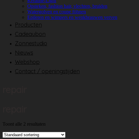
Keratine-Light
Opsteken, fashion hair, vlechten, bruiden
Watergolven en coupe föhnen
Epileren en wimpers en wenkbrauwen verven
Producten
Cadeaubon
Zonnestudio
Nieuws
Webshop
Contact / openingstijden
repair
repair
Toont alle 2 resultaten