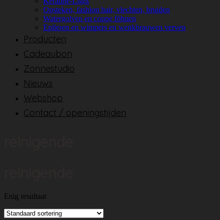
Keratine-Light
Opsteken, fashion hair, vlechten, bruiden
Watergolven en coupe föhnen
Epileren en wimpers en wenkbrauwen verven
Producten
Cadeaubon
Zonnestudio
Nieuws
Webshop
Contact / openingstijden
reinigende
reinigende
Enig resultaat