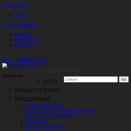
Mijn account
Orders
Log in / Registreer
Webshop
Winkelmandje
Afrekenen
BEL: (0513) 67 79 85
Winkelmandje
0
Oudehaske
Home
Kapsalon It Boskje
Behandelingen
Knippen en snijden
Krullen knippen, stylen en verzorgen
Omvormen en permanenten
Kleuringen
Hoofdhuidverzorging