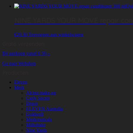
Qui
NINE YARDS YOUR MOVE repair condit
€
29.30
Toevoegen aan winkelwagen
Gratis verzenden
Bij aankoop vanaf € 50,-.
Ga naar Webshop
Producten
Eleven
Merk
Alcina make-up
Curly Secret
Depot
ELEVEN Australia
Goldwell
Mediceuticals
Milkshake
Nine Yards