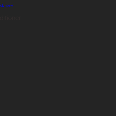
ck view
ioner...