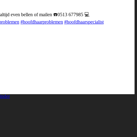
 altijd even bellen of mailen ☎️0513 677985 💻
problemen
#hoofdhaarproblemen
#hoofdhaarspecialist
inder