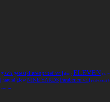
ELEVEN
gisch getest
dierenproef vrij
droog
ELU
NINE YARDS
j
Parabenen vrij
natural glow
parabenenvrij
P
woman