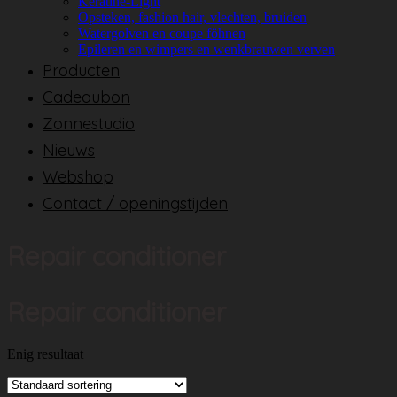
Keratine-Light
Opsteken, fashion hair, vlechten, bruiden
Watergolven en coupe föhnen
Epileren en wimpers en wenkbrauwen verven
Producten
Cadeaubon
Zonnestudio
Nieuws
Webshop
Contact / openingstijden
Repair conditioner
Repair conditioner
Enig resultaat