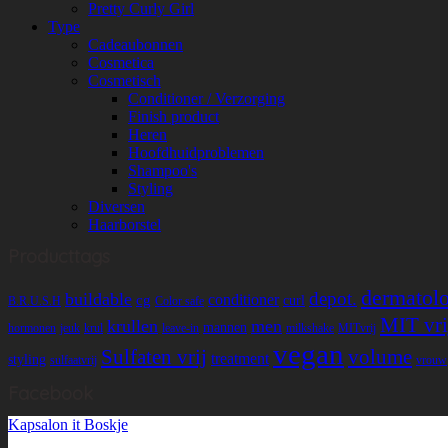
Pretty Curly Girl
Type
Cadeaubonnen
Cosmetica
Cosmetisch
Conditioner / Verzorging
Finish product
Heren
Hoofdhuidproblemen
Shampoo's
Styling
Diversen
Haarborstel
Producttags
dermatolo
depot.
buildable
conditioner
cg
curl
B.R.U.S.H
Color safe
MIT vri
krullen
men
mannen
hormonen
jeuk
krul
leave-in
milkshake
MITvrij
vegan
Sulfaten vrij
volume
treatment
styling
sulfaatvrij
vrouw
Facebook
Kapsalon it Boskje