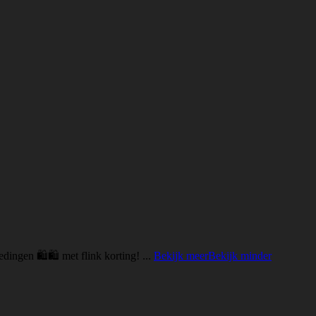
edingen 🛍🛍 met flink korting!
...
Bekijk meer
Bekijk minder