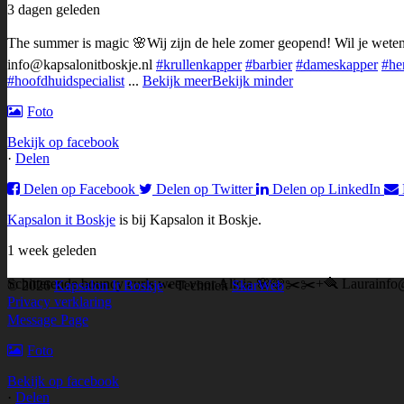
3 dagen geleden
The summer is magic 🌸
Wij zijn de hele zomer geopend!
Wil je weten
info@kapsalonitboskje.nl
#krullenkapper
#barbier
#dameskapper
#he
#hoofdhuidspecialist
...
Bekijk meer
Bekijk minder
Foto
Bekijk op facebook
·
Delen
Delen op Facebook
Delen op Twitter
Delen op LinkedIn
Kapsalon it Boskje
is bij Kapsalon it Boskje.
1 week geleden
Schitterende bouncy curls weer voor Alicia 🌸🩷✂️
✂️+🪮 Laura
info
© 2026
Kapsalon It Boskje
• Techniek
SkarWeb
Privacy verklaring
Message Page
Foto
Bekijk op facebook
·
Delen