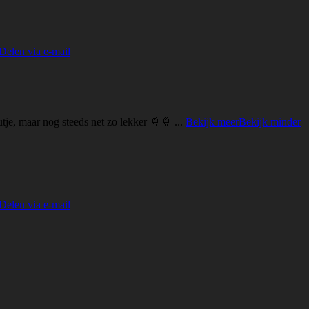
Delen via e-mail
je, maar nog steeds net zo lekker 🍦🍦
...
Bekijk meer
Bekijk minder
Delen via e-mail