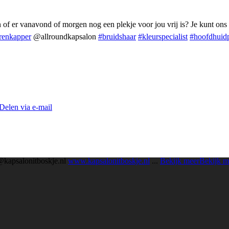
 of er vanavond of morgen nog een plekje voor jou vrij is? Je kunt ons
renkapper
@allroundkapsalon
#bruidshaar
#kleurspecialist
#hoofdhuid
Delen via e-mail
@kapsalonitboskje.nl
www.kapsalonitboskje.nl
...
Bekijk meer
Bekijk m