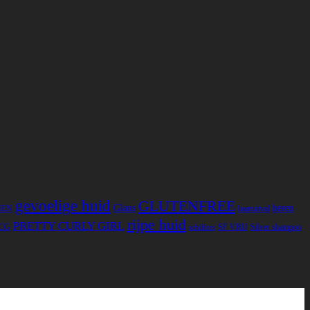
gevoelige huid
GLUTENFREE
Glans
heren
MEN
haaruitval
rijpe huid
PRETTY CURLY GIRL
CG
SF VRIJ
Silver shampoo
schilfers