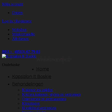
Mijn account
Orders
Log in / Registreer
Webshop
Winkelmandje
Afrekenen
BEL: (0513) 67 79 85
Winkelmandje
0
Oudehaske
Home
Kapsalon It Boskje
Behandelingen
Knippen en snijden
Krullen knippen, stylen en verzorgen
Omvormen en permanenten
Kleuringen
Hoofdhuidverzorging