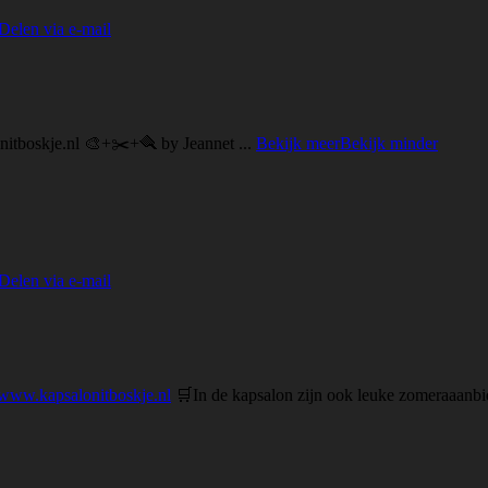
Delen via e-mail
nitboskje.nl 🎨+✂️+🪮 by Jeannet
...
Bekijk meer
Bekijk minder
Delen via e-mail
www.kapsalonitboskje.nl
🛒
In de kapsalon zijn ook leuke zomeraaanbi