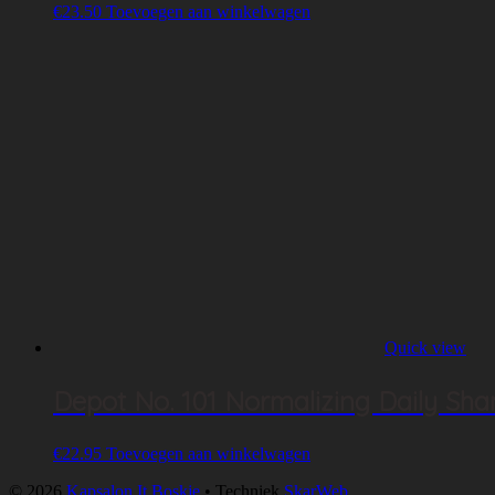
€
23.50
Toevoegen aan winkelwagen
Quick view
Depot No. 101 Normalizing Daily S
€
22.95
Toevoegen aan winkelwagen
© 2026
Kapsalon It Boskje
• Techniek
SkarWeb