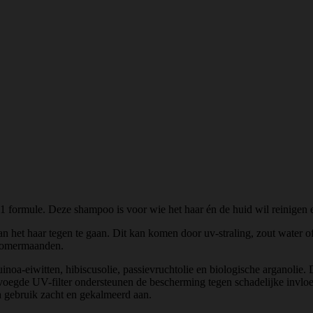
ormule. Deze shampoo is voor wie het haar én de huid wil reinigen en
het haar tegen te gaan. Dit kan komen door uv-straling, zout water of 
e zomermaanden.
oa-eiwitten, hibiscusolie, passievruchtolie en biologische arganolie. 
voegde UV-filter ondersteunen de bescherming tegen schadelijke invloe
na gebruik zacht en gekalmeerd aan.