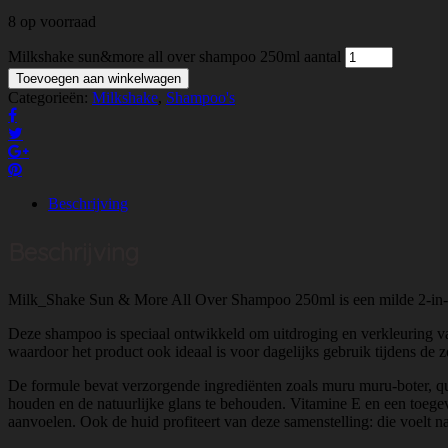
8 op voorraad
Milkshake sun&more all over shampoo 250ml aantal
Toevoegen aan winkelwagen
Categorieën:
Milkshake
,
Shampoo's
Beschrijving
Beschrijving
Milk_Shake Sun & More All Over Shampoo 250ml is een milde 2-in-1 f
Deze shampoo is speciaal ontwikkeld om uitdroging en verkleuring van 
waardoor het product ook ideaal is voor dagelijks gebruik tijdens d
De formule bevat verzorgende ingrediënten zoals muru muru-boter, quin
houden en de natuurlijke glans te behouden. Vitamine E en een toege
aanvoelen. Ook de huid profiteert van deze samenstelling: die voelt 