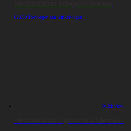
Mediceuticals Folligen Cleanser
€
23.50
Toevoegen aan winkelwagen
Quick view
Mediceuticals Hydroclenz Cleanser