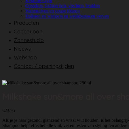
Keratine-Light
Opsteken, fashion hair, vlechten, bruiden
Watergolven en coupe föhnen
Epileren en wimpers en wenkbrauwen verven
Producten
Cadeaubon
Zonnestudio
Nieuws
Webshop
Contact / openingstijden
Milkshake sun&more all over s
€
23.95
Als je je haar gezond, glanzend en vitaal wilt houden, is het belang
Shampoo helpt effectief alle vuil, vet en resten van styling- en ander