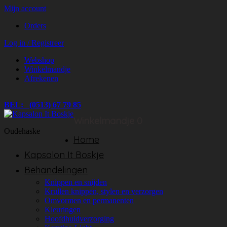
Mijn account
Orders
Log in / Registreer
Webshop
Winkelmandje
Afrekenen
BEL: (0513) 67 79 85
Winkelmandje
0
Oudehaske
Home
Kapsalon It Boskje
Behandelingen
Knippen en snijden
Krullen knippen, stylen en verzorgen
Omvormen en permanenten
Kleuringen
Hoofdhuidverzorging